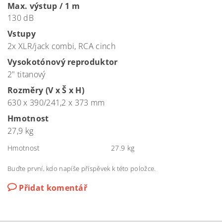
Max. výstup / 1 m
130 dB
Vstupy
2x XLR/jack combi, RCA cinch
Vysokotónový reproduktor
2" titanový
Rozměry (V x Š x H)
630 x 390/241,2 x 373 mm
Hmotnost
27,9 kg
Hmotnost
27.9 kg
Buďte první, kdo napíše příspěvek k této položce.
Přidat komentář