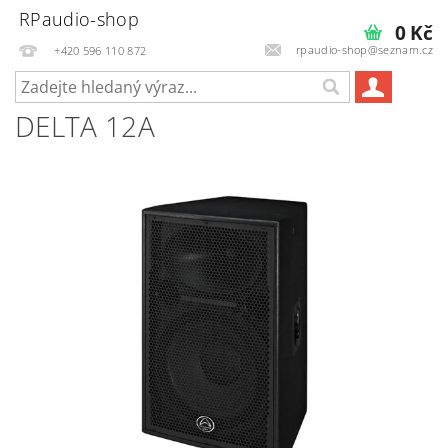
RPaudio-shop
0 Kč
rpaudio-shop@seznam.cz
+420 596 110 872
DELTA 12A