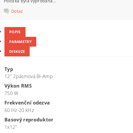
Položka byla vyprodána...
Dotaz
POPIS
PARAMETRY
DISKUZE
Typ
12" 2pásmová Bi-Amp
Výkon RMS
750 W
Frekvenční odezva
60 Hz-20 kHz
Basový reproduktor
1x12"