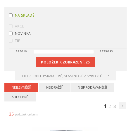
NA SKLADĚ
AKCE
NOVINKA
TIP
5190
Kč
27390
Kč
POLOŽEK K ZOBRAZENÍ:
25
FILTR PODLE PARAMETRŮ, VLASTNOSTÍ A VÝROBCŮ
NEJLEVNĚJŠÍ
NEJDRAŽŠÍ
NEJPRODÁVANĚJŠÍ
ABECEDNĚ
1
2
3
25
položek celkem