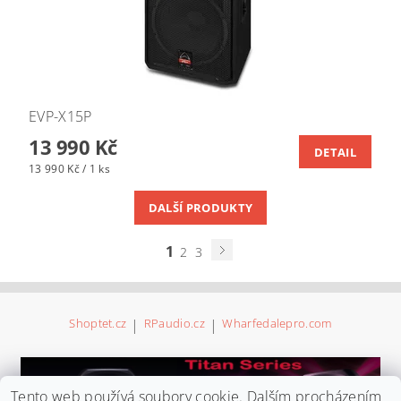
EVP-X15P
13 990 Kč
DETAIL
13 990 Kč / 1 ks
DALŠÍ PRODUKTY
1
2
3
Shoptet.cz
|
RPaudio.cz
|
Wharfedalepro.com
Tento web používá soubory cookie. Dalším procházením