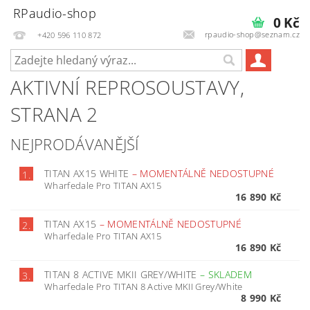
RPaudio-shop
0 Kč
rpaudio-shop@seznam.cz
+420 596 110 872
AKTIVNÍ REPROSOUSTAVY
,
STRANA 2
NEJPRODÁVANĚJŠÍ
TITAN AX15 WHITE
–
MOMENTÁLNĚ NEDOSTUPNÉ
1.
Wharfedale Pro TITAN AX15
16 890 Kč
TITAN AX15
–
MOMENTÁLNĚ NEDOSTUPNÉ
2.
Wharfedale Pro TITAN AX15
16 890 Kč
TITAN 8 ACTIVE MKII GREY/WHITE
–
SKLADEM
3.
Wharfedale Pro TITAN 8 Active MKII Grey/White
8 990 Kč