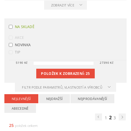
ZOBRAZIT VÍCE
NA SKLADĚ
AKCE
NOVINKA
TIP
5190
Kč
27390
Kč
POLOŽEK K ZOBRAZENÍ:
25
FILTR PODLE PARAMETRŮ, VLASTNOSTÍ A VÝROBCŮ
NEJLEVNĚJŠÍ
NEJDRAŽŠÍ
NEJPRODÁVANĚJŠÍ
ABECEDNĚ
2
1
3
25
položek celkem