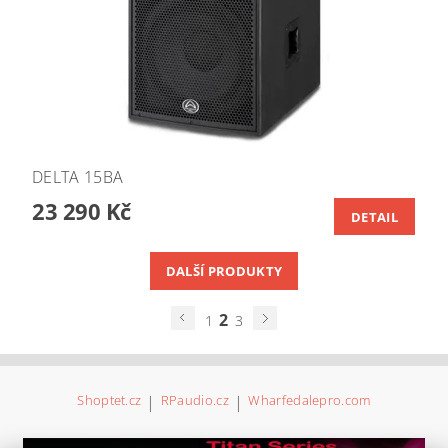
DELTA 15BA
23 290 Kč
DETAIL
DALŠÍ PRODUKTY
2
1
3
Shoptet.cz
|
RPaudio.cz
|
Wharfedalepro.com