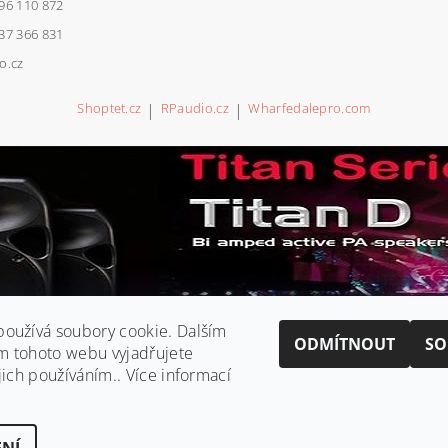
96 110 872
37 366 831
o.cz
Shoptet.cz
|
RPaudio.cz
|
Wharfedalepro.com
oužívá soubory cookie. Dalším
ODMÍTNOUT
SO
m tohoto webu vyjadřujete
jich používáním.. Více informací