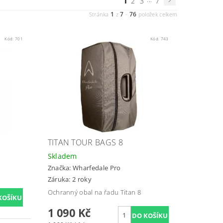
1
2
3
7
1
7
76
Stránka
z
-
položek celkem
Kód:
701
Kód:
743
TITAN TOUR BAGS 8
Skladem
Značka:
Wharfedale Pro
Záruka: 2 roky
Ochranný obal na řadu Titan 8
1 090 Kč