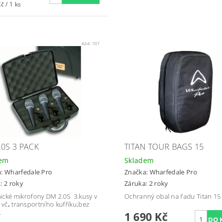
č / 1 ks
Kód:
707
.0S 3 PACK
TITAN TOUR BAGS 15
dem
Skladem
a:
Wharfedale Pro
Značka:
Wharfedale Pro
: 2 roky
Záruka: 2 roky
cké mikrofony DM 2.0S 3.kusy v
Ochranný obal na řadu Titan 15
 vč
.
transportního kufříku,bez
.
1 690 Kč