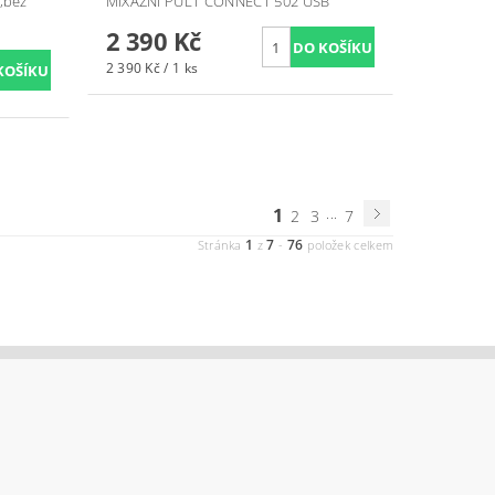
,bez
MIXÁŽNÍ PULT CONNECT 502 USB
2 390 Kč
2 390 Kč / 1 ks
1
...
2
3
7
1
7
76
Stránka
z
-
položek celkem