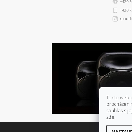
+420 5
+420 7
rpaudi
Tento web p
procházení
souhlas s je
zde
.