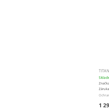
TITA
Skla
Značk
Záruka
Ochran
1 2