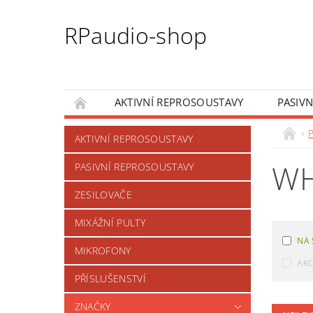
RPaudio-shop
AKTIVNÍ REPROSOUSTAVY
PASIV
AKTIVNÍ REPROSOUSTAVY
WH
PASIVNÍ REPROSOUSTAVY
ZESILOVAČE
MIXÁŽNÍ PULTY
NA 
MIKROFONY
AK
PŘÍSLUŠENSTVÍ
ZNAČKY