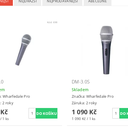
NĚJŠÍ
NEJDRAŽŠÍ
NEJPRODÁVANĚJŠÍ
ABECEDNĚ
Kód:
698
.0
DM-3.0S
dem
Skladem
a:
Wharfedale Pro
Značka:
Wharfedale Pro
: 2 roky
Záruka: 2 roky
 Kč
1 090 Kč
/ 1 ks
1 090 Kč / 1 ks