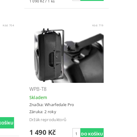
1 090 Kč / 1 ks
Kód:
704
Kód:
719
WPB-T8
Skladem
Značka:
Wharfedale Pro
Záruka: 2 roky
Držák reproduktorů
1 490 Kč