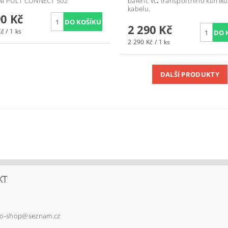
NÍ PULT CONNECT 502
balení, vč
.
transportního kufříku
kabelu.
90 Kč
2 290 Kč
č / 1 ks
2 290 Kč / 1 ks
DALŠÍ PRODUKTY
KT
io-shop
@
seznam.cz