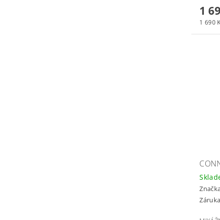
1 6
1 690 K
CONN
Skla
Značk
Záruka