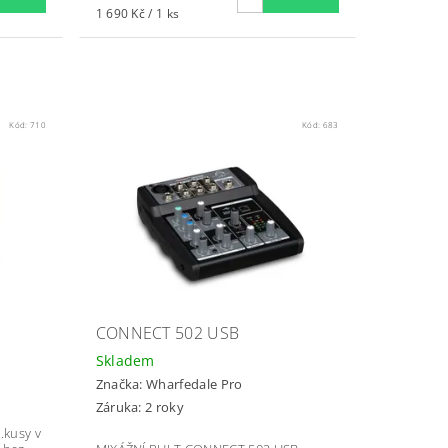
1 690 Kč / 1 ks
Kód:
710
Kód:
683
CONNECT 502 USB
Skladem
Značka:
Wharfedale Pro
Záruka: 2 roky
.kusy v