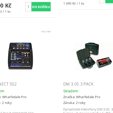
1 690 Kč / 1 ks
90 Kč
č / 1 ks
Kód:
680
ECT 502
DM 3.0S 3 PACK
dem
Skladem
a:
Wharfedale Pro
Značka:
Wharfedale Pro
: 2 roky
Záruka: 2 roky
Dynamické mikrofony DM 3.0S 3