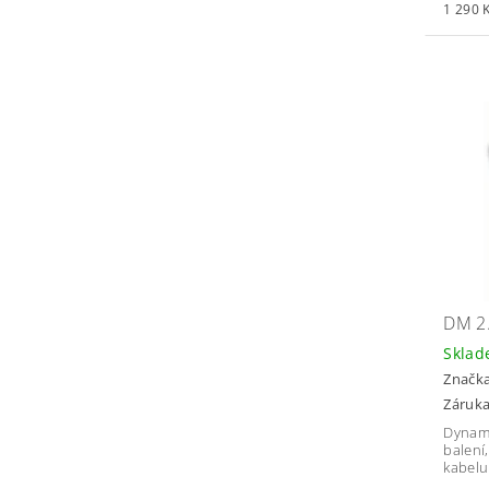
1 290 K
DM 2
Skla
Značk
Záruka
Dynami
balení,
kabelu