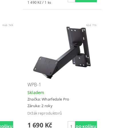
1 490 Kč / 1 ks
Kód:
749
Kód:
716
WPB-1
Skladem
Značka:
Wharfedale Pro
Záruka: 2 roky
Držák reproduktorů
1 690 Kč