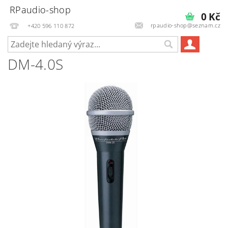
RPaudio-shop
0 Kč
rpaudio-shop@seznam.cz
+420 596 110 872
DM-4.0S