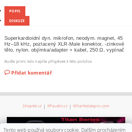
POPIS
DISKUZE
Superkardioidní dyn. mikrofon, neodym. magnet, 45
Hz–18 kHz, pozlacený XLR-Male konektor,
-
zinkové
tělo, nylon. objímka/adapter + kabel, 250 Ω
, vypínač
Buďte první, kdo napíše příspěvek k této položce.
Přidat komentář
Shoptet.cz
|
RPaudio.cz
|
Wharfedalepro.com
Tento web používá soubory cookie. Dalším procházením