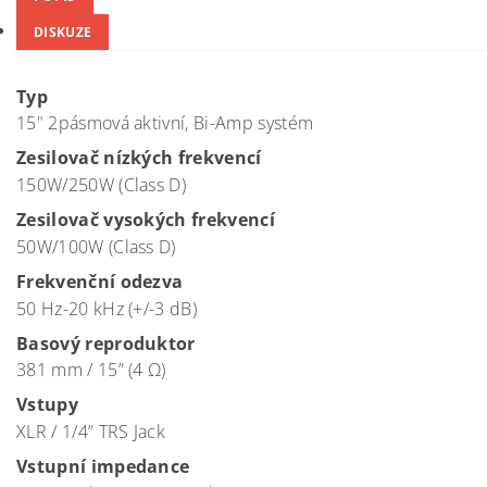
DISKUZE
Typ
15" 2pásmová aktivní, Bi-Amp systém
Zesilovač nízkých frekvencí
150W/250W (Class D)
Zesilovač vysokých frekvencí
50W/100W (Class D)
Frekvenční odezva
50 Hz-20 kHz (+/-3 dB)
Basový reproduktor
381 mm / 15” (4 Ω)
Vstupy
XLR / 1/4” TRS Jack
Vstupní impedance