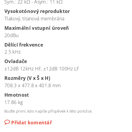
Sym.: 22 kΩ - Asym.: 11 kΩ
Vysokotónový reproduktor
Tlakový, titanová membrána
Maximální vstupní úroveň
20dBu
Dělící frekvence
2.5 kHz
Ovladače
±12dB 12kHz HF, ±12dB 100Hz LF
Rozměry (V x Š x H)
708.3 x 477.8 x 401.8 mm
Hmotnost
17.86 kg
Buďte první, kdo napíše příspěvek k této položce.
Přidat komentář