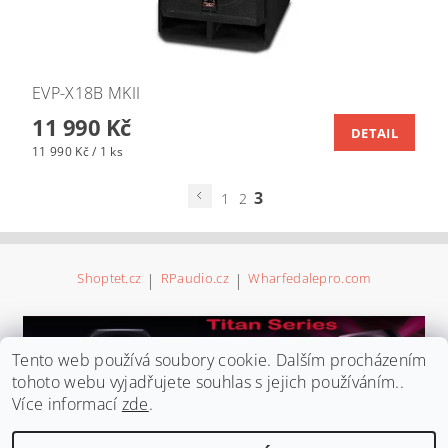
EVP-X18B MKII
11 990 Kč
DETAIL
11 990 Kč / 1 ks
3
1
2
Shoptet.cz
|
RPaudio.cz
|
Wharfedalepro.com
Tento web používá soubory cookie. Dalším procházením
tohoto webu vyjadřujete souhlas s jejich používáním..
Více informací
zde
.