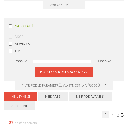
ZOBRAZIT VÍCE
NA SKLADĚ
AKCE
NOVINKA
TIP
5990
Kč
11990
Kč
POLOŽEK K ZOBRAZENÍ:
27
FILTR PODLE PARAMETRŮ, VLASTNOSTÍ A VÝROBCŮ
NEJLEVNĚJŠÍ
NEJDRAŽŠÍ
NEJPRODÁVANĚJŠÍ
ABECEDNĚ
3
1
2
27
položek celkem